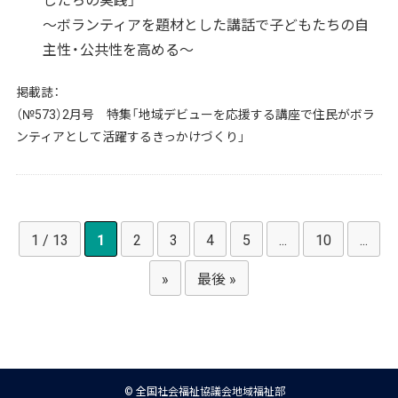
～ボランティアを題材とした講話で子どもたちの自
主性・公共性を高める～
掲載誌：
（№573）2月号 特集「地域デビューを応援する講座で住民がボラ
ンティアとして活躍するきっかけづくり」
1 / 13
1
2
3
4
5
...
10
...
»
最後 »
© 全国社会福祉協議会地域福祉部