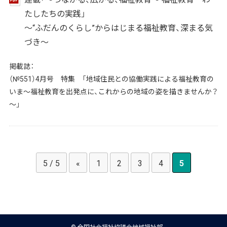
たしたちの実践」
～“ふだんのくらし”からはじまる福祉教育、深まる気
づき～
掲載誌：
（№551）4月号 特集 「地域住民との協働実践による福祉教育の
いま～福祉教育を出発点に、これからの地域の姿を描きませんか？
～」
5 / 5
«
1
2
3
4
5