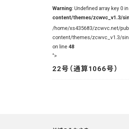
Warning
: Undefined array key 0 i
content/themes/zcwvc_v1.3/sin
/home/xs435683/zcwvc.net/pub
content/themes/zcwvc_v1.3/sin
on line
48
">
22号（通算1066号）