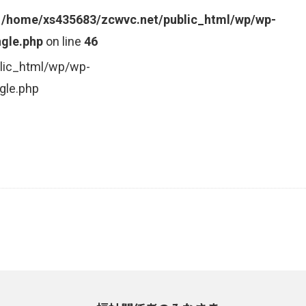
n
/home/xs435683/zcwvc.net/public_html/wp/wp-
gle.php
on line
46
lic_html/wp/wp-
gle.php