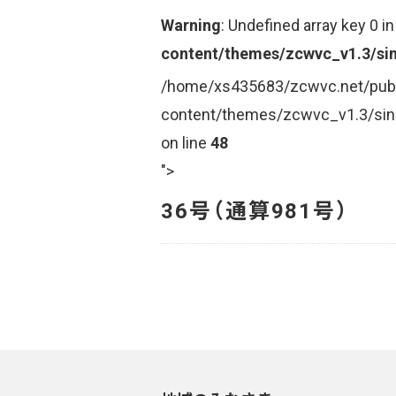
Warning
: Undefined array key 0 i
content/themes/zcwvc_v1.3/sin
/home/xs435683/zcwvc.net/pub
content/themes/zcwvc_v1.3/sin
on line
48
">
36号（通算981号）