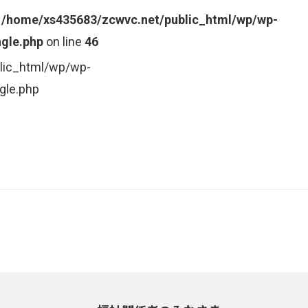
n
/home/xs435683/zcwvc.net/public_html/wp/wp-
gle.php
on line
46
lic_html/wp/wp-
gle.php