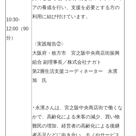
アの養成を行い、支援を必要とする方の
利用に結び付けています。
10:30-
12:00（90
分）
〈実践報告②〉
大阪府・枚方市 宮之阪中央商店街振興
組合 副理事長／株式会社ナガト
第2層生活支援コーディネーター 永濱
旭 氏
永濱さんは、宮之阪中央商店街で働くな
かで、高齢化による来客の減少、買い物
難民の増加、経営者の高齢化による後継
者不足などに向き合い、モノやサービス