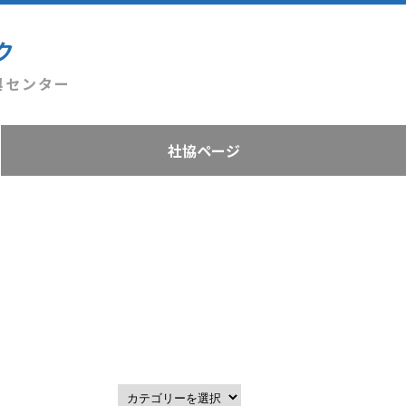
ク
興センター
社協ページ