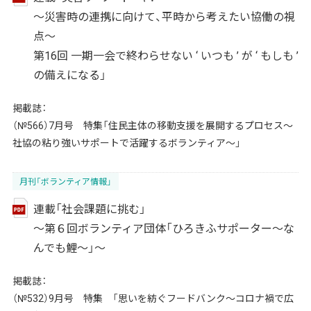
～災害時の連携に向けて、平時から考えたい協働の視
点～
第16回 一期一会で終わらせない ‘ いつも ’ が ‘ もしも ’
の備えになる」
掲載誌：
（№566）7月号 特集「住民主体の移動支援を展開するプロセス～
社協の粘り強いサポートで活躍するボランティア～」
月刊「ボランティア情報」
連載「社会課題に挑む」
～第６回ボランティア団体「ひろきふサポーター～な
んでも鯉～」～
掲載誌：
（№532）9月号 特集 「思いを紡ぐフードバンク～コロナ禍で広