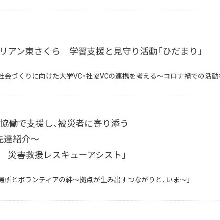
リアン東さくら 学習支援と見守り活動「ひだまり」
共生社会づくりに向けた大学VC・社協VCの連携を考える～コロナ禍での活動
、協働で支援し、被災者に寄り添う
先達紹介～
 災害救援レスキューアシスト」
の居場所とボランティアの絆～拠点が生み出すつながりと、いま～」