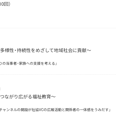
10回）
の多様性・持続性をめざして地域社会に貢献～
もりの当事者・家族への支援を考える」
」
とつながり広がる福祉教育～
Tubeチャンネルの開設が社協VCの広報活動と関係者の一体感をうみだす」